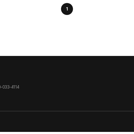
1
-033-4114