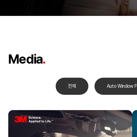
Media
.
전체
Auto Window F