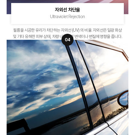
자외선 차단율
Ultraviolet Rejection
필름을 시공한 유리가 차단하는
자외선 (UV) 의 비율. 자외선은
일광 화상
및 기타 유해한 피부 상태,
차량 내장재의 변색이나 변질에 영향을
줍니다.
04