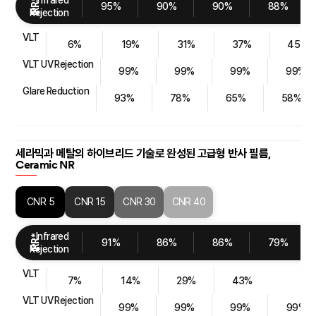
Infrared
IRR*
95%
90%
90%
88%
Rejection
VLT
6%
19%
31%
37%
45%
VLT UV Rejection
99%
99%
99%
99%
Glare Reduction
93%
78%
65%
58%
세라믹과 메탈의 하이브리드 기술로 완성된 고급형 반사 필름,
Ceramic NR
CNR 5
CNR 15
CNR 30
CNR 40
Infrared
IRR*
91%
86%
86%
79%
Rejection
VLT
7%
14%
29%
43%
VLT UV Rejection
99%
99%
99%
99%