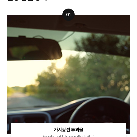
01
가시광선 투과율
Visible Light Transmitted (VLT)