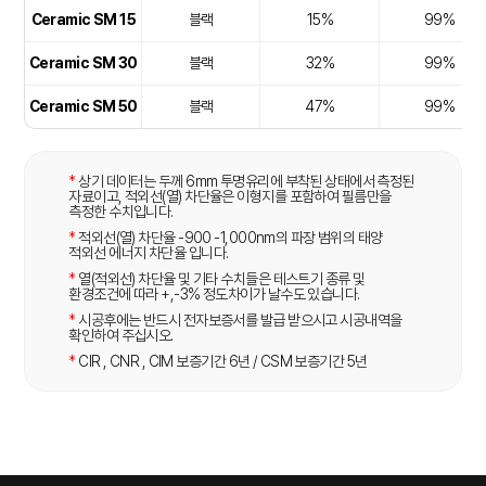
Ceramic SM 15
블랙
15%
99%
Ceramic SM 30
블랙
32%
99%
Ceramic SM 50
블랙
47%
99%
*
상기 데이터는 두께 6mm 투명유리에 부착된 상태에서 측정된
자료이고, 적외선(열) 차단율은 이형지를 포함하여 필름만을
측정한 수치입니다.
*
적외선(열) 차단율 -900 -1,000nm의 파장 범위의 태양
적외선 에너지 차단율 입니다.
*
열(적외선) 차단율 및 기타 수치들은 테스트기 종류 및
환경조건에 따라 +,-3% 정도차이가 날수도 있습니다.
*
시공후에는 반드시 전자보증서를 발급 받으시고 시공내역을
확인하여 주십시오.
*
CIR , CNR , CIM 보증기간 6년 / CSM 보증기간 5년