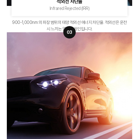
적외선 차단율
Infrared Rejected (IRR)
900-1,000nm 의 파장 범위의
태양 적외선 에너지 차단율. 적외선은
운전
시 느끼는 열의 주원인입니다.
03