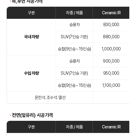
·
측,후면 시공가격
구분
차종 / 제품
Ceramic IR
승용차
830,000
국내 차량
SUV(7인승 기준)
880,000
승합(9인승 ~ 15인승)
1,000,000
승용차
900,000
수입 차량
SUV(7인승 기준)
950,000
승합(9인승 ~ 15인승)
1,100,000
운전석. 조수석. 열선
·
전면(앞유리) 시공가격
구분
차종 / 제품
Ceramic IR