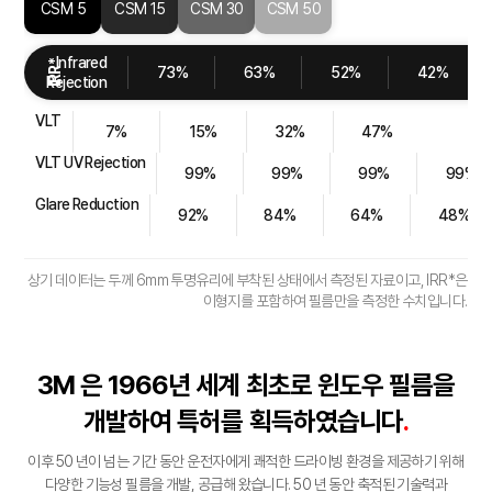
CSM 5
CSM 15
CSM 30
CSM 50
Infrared
IRR*
73%
63%
52%
42%
Rejection
VLT
7%
15%
32%
47%
VLT UV Rejection
99%
99%
99%
99%
Glare Reduction
92%
84%
64%
48%
상기 데이터는 두께 6mm 투명유리에 부착된 상태에서 측정된 자료이고, IRR*은
이형지를 포함하여 필름만을 측정한 수치입니다.
3M 은 1966년 세계 최초로 윈도우 필름을
개발하여
특허를 획득하였습니다
.
이후 50 년이 넘는 기간 동안 운전자에게 쾌적한 드라이빙 환경을 제공하기 위해
다양한 기능성
필름을 개발, 공급해 왔습니다. 50 년 동안 축적된 기술력과