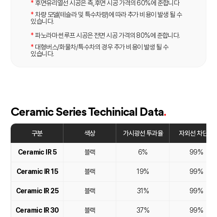
*
후면유리열선 시공은 측,후면 시공 가격의 60%에 준합니다
*
차량 모델(테슬라 및 특수차량)에 따라 추가 비용이 발생 될 수
있습니다.
*
파노라마 썬루프 시공은 전면 시공 가격의 80%에 준합니다.
*
대형버스/화물차/특수차의 경우 추가 비용이 발생 될 수
있습니다.
.
Ceramic Series Techinical Data
구분
색상
가시광선 투과율
자외선 차단율
Ceramic IR 5
블랙
6%
99%
Ceramic IR 15
블랙
19%
99%
Ceramic IR 25
블랙
31%
99%
Ceramic IR 30
블랙
37%
99%