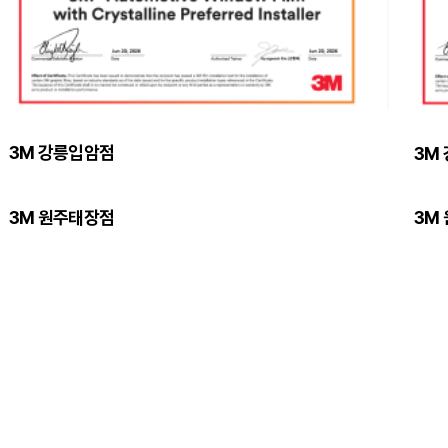
3M 강릉입암점
3M
3M 원주태장점
3M