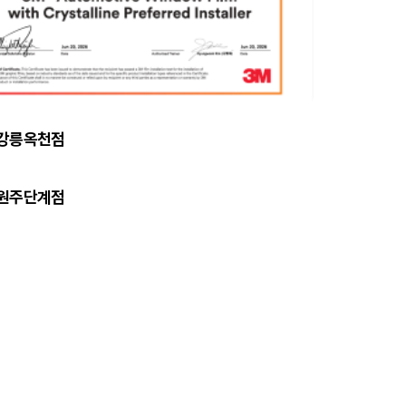
 강릉옥천점
 원주단계점