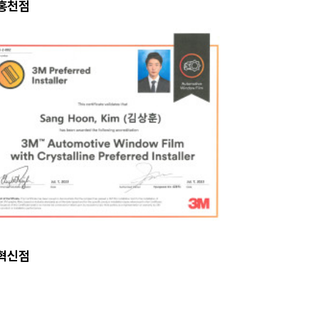
 홍천점
 혁신점