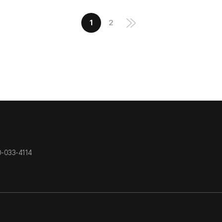
1
2
-033-4114