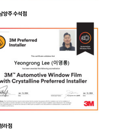
 남양주 수석점
 청라점