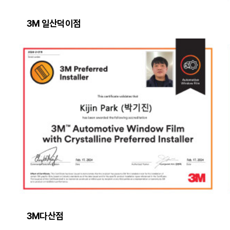
3M 일산덕이점
3M다산점