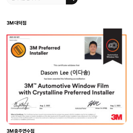
3M 대덕점
3M 충주연수점