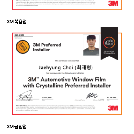
3M 복용점
3M 금암점