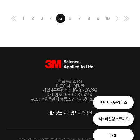
1
2
3
4
5
6
7
8
9
10
한국쓰리엠 ㈜
대표이사 : 이정한
사업자등록번호 : 116-81-06399
대표번호 : 080-033-4114
주소 : 서울특별시 영등포구 의사당대로 82, 22층
패턴 마켓플레이스
개인정보 처리방침
이용약관
리스타일링 스튜디오
TOP
COPYRIGHT(C)2024. 3M Corp. ALL RIGHTS RESERVED