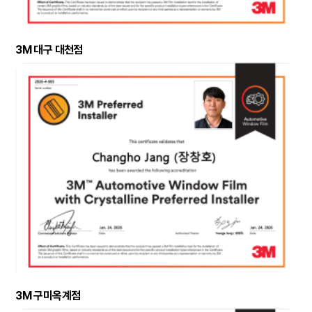
3M 대구 대천점
3M 구미옥계점