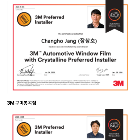
3M 구미봉곡점