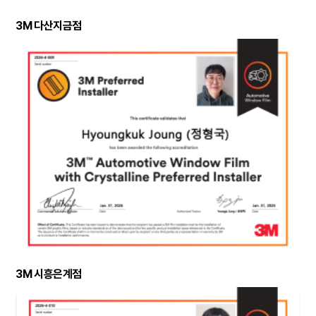
3M 다산지금점
3M 시흥은계점