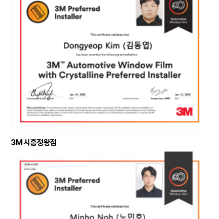
3M 시흥정왕점